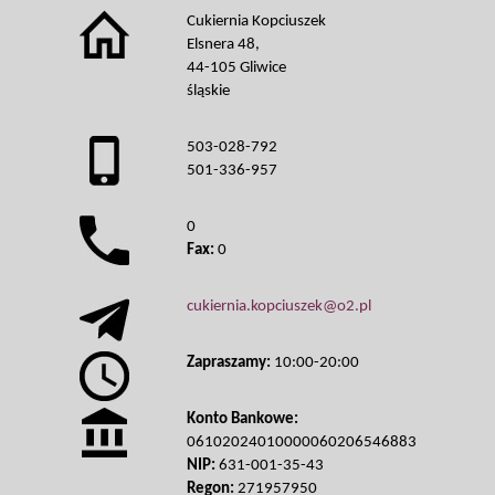
Cukiernia Kopciuszek
Elsnera 48,
44-105 Gliwice
śląskie
503-028-792
501-336-957
0
Fax:
0
cukiernia.kopciuszek@o2.pl
Zapraszamy:
10:00-20:00
Konto Bankowe:
06102024010000060206546883
NIP:
631-001-35-43
Regon:
271957950