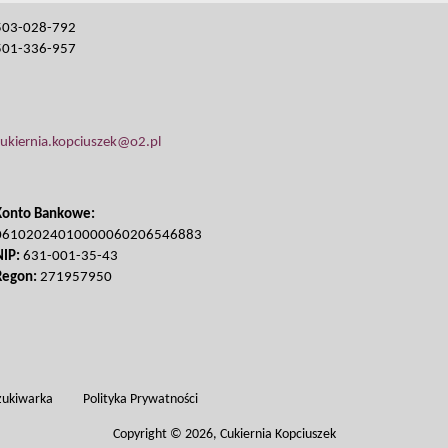
503-028-792
501-336-957
cukiernia.kopciuszek@o2.pl
Konto Bankowe:
06102024010000060206546883
NIP:
631-001-35-43
Regon:
271957950
ukiwarka
Polityka Prywatności
Copyright © 2026, Cukiernia Kopciuszek