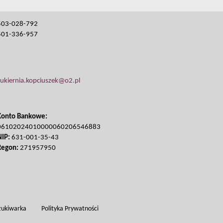
503-028-792
501-336-957
cukiernia.kopciuszek@o2.pl
Konto Bankowe:
06102024010000060206546883
NIP:
631-001-35-43
Regon:
271957950
ukiwarka
Polityka Prywatności